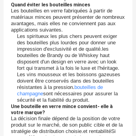
Quand éviter les bouteilles minces
Les bouteilles en verre fabriquées à partir de
matériaux minces peuvent présenter de nombreux
Visite d'usine
avantages, mais elles ne conviennent pas aux
applications suivantes.
Les spiritueux les plus chers peuvent exiger
Contrôle de la qualité
des bouteilles plus lourdes pour donner une
impression d'exclusivité et de qualité.les
bouteilles de Brandy ou de Whiskey haut
Contact
disposent d'un design en verre avec un look
fort qui transmet à la fois le luxe et l'héritage.
Les vins mousseux et les boissons gazeuses
Demande de soumission
doivent être conservés dans des bouteilles
résistantes à la pression.
bouteilles de
champagne
sont nécessaires pour assurer la
Bouteilles en verre
sécurité et la fiabilité du produit.
Une bouteille en verre mince convient- elle à
votre marque?
pots en verre
La décision finale dépend de la position de votre
produit sur le marché, de son public cible et de la
stratégie de distribution choisie.et rentabilitéSi
Coupe en verre