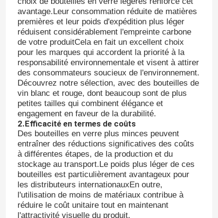
choix de bouteilles en verre légères renforce cet
avantage.Leur consommation réduite de matières
premières et leur poids d'expédition plus léger
réduisent considérablement l'empreinte carbone
de votre produitCela en fait un excellent choix
pour les marques qui accordent la priorité à la
responsabilité environnementale et visent à attirer
des consommateurs soucieux de l'environnement.
Découvrez notre sélection, avec des bouteilles de
vin blanc et rouge, dont beaucoup sont de plus
petites tailles qui combinent élégance et
engagement en faveur de la durabilité.
2.
Efficacité en termes de coûts
Des bouteilles en verre plus minces peuvent
entraîner des réductions significatives des coûts
Aperçu
à différentes étapes, de la production et du
stockage au transport.Le poids plus léger de ces
bouteilles est particulièrement avantageux pour
Produits
les distributeurs internationauxEn outre,
l'utilisation de moins de matériaux contribue à
réduire le coût unitaire tout en maintenant
A propos de nous
l'attractivité visuelle du produit.