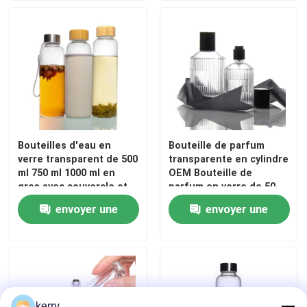
Bouteilles d'eau en
Bouteille de parfum
verre transparent de 500
transparente en cylindre
ml 750 ml 1000 ml en
OEM Bouteille de
gros avec couvercle et
parfum en verre de 50
couvercle
ml avec boîte cadeau
envoyer une
envoyer une
Pompe pulvérisatrice
demande
demande
kerry