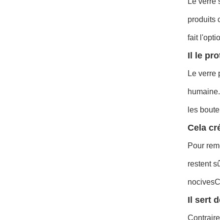
Le verre 
produits 
fait l'op
Il le pr
Le verre 
humaine.b
les boute
Cela cr
Pour remé
restent s
nocivesCe
Il sert 
Contraire