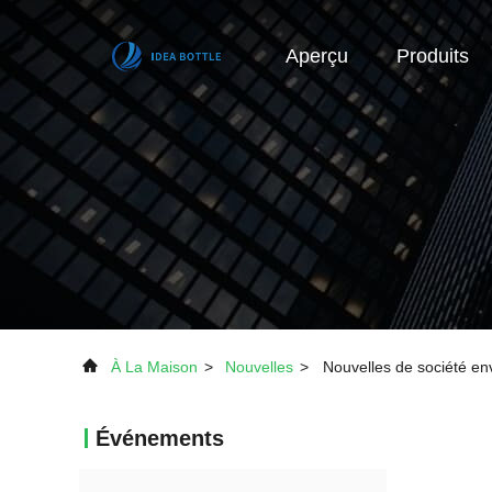
Aperçu
Produits
À La Maison
>
Nouvelles
>
Nouvelles de société env
Événements