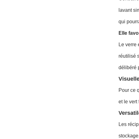
lavant s
qui pourr
Elle favo
Le verre 
réutilisé
délibéré 
Visuell
Pour ce q
et le ver
Versati
Les récip
stockage.