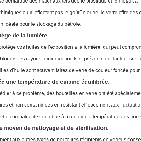
se démarque des matériaux tels que le plastique et le métal car il
chimiques ou n' affectent pas le goûtEn outre, le verre offre des
tion idéale pour le stockage du pétrole.
otège de la lumière
protège vos huiles de l'exposition à la lumière, qui peut comprome
loquer les rayons lumineux nocifs et prévenir tout facteur suscep
illes d'huile sont souvent faites de verre de couleur foncée pour 
ée une température de cuisine équilibrée.
dier à ce problème, des bouteilles en verre ont été spécialeme
ûres et non contaminées en résistant efficacement aux fluctuati
tte compatibilité contribue à maintenir la température des huile
de moyen de nettoyage et de stérilisation.
ment aux autres types de bouteilles,
récipients en verre
Ils cons