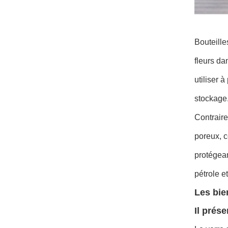
Bouteille
fleurs da
utiliser 
stockage
Contraire
poreux, c
protégean
pétrole e
Les bie
Il prése