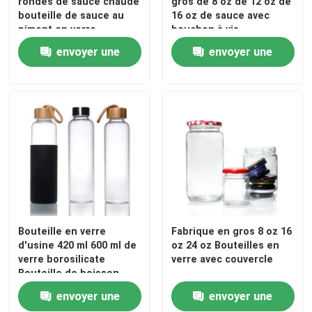
rondes de sauce chaude
gros de 8 oz de 12 oz de
bouteille de sauce au
16 oz de sauce avec
piment en verre
bouchon à vis
Visite d'usine
envoyer une
envoyer une
demande
demande
Contrôle de la qualité
Contact
Demande de soumission
Bouteilles en verre
Bouteille en verre
Fabrique en gros 8 oz 16
d'usine 420 ml 600 ml de
oz 24 oz Bouteilles en
pots en verre
verre borosilicate
verre avec couvercle
Bouteille de boisson
pour les sports
envoyer une
envoyer une
nautiques
Coupe en verre