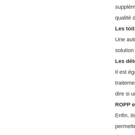
suppléme
qualité 
Les toi
Une autr
solution
Les dé
Il est é
traitemen
dire si 
ROPP et
Enfin, i
permette