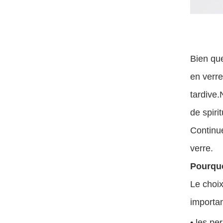
Bien que
en verre
tardive.
de spiri
Continue
verre.
Pourquo
Le choix
importan
• les p