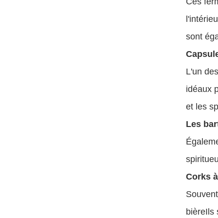
Ces ferm
l'intéri
sont éga
Capsule
L'un des
idéaux p
et les sp
Les bar
Égalemen
spiritue
Corks 
Souvent 
bière
Ils