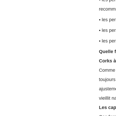
recomm
• les p
• les p
• les p
Quelle 
Corks à
Comme le
toujours
ajusteme
vieillit 
Les cap