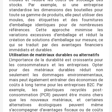
stocks. Par exemple, si une entreprise
standardise les dimensions des bouteilles pour
Visite d'usine
toute sa gamme de produits, elle peut utiliser des
moules, des étiquettes et des fournitures
d'emballage identiques pour de nombreuses
références. Cette approche minimise les
Contrôle de la qualité
variations excessives d'emballage et réduit la
création de solutions d'emballage sur mesure, ce
qui se traduit par des avantages financiers
Contact
immédiats et durables.
Utilisation de matériaux durables ou alternatifs
L'importance de la durabilité est croissante pour
Demande de soumission
les consommateurs et les entreprises. Opter
pour des matériaux durables réduit non
seulement les dommages environnementaux,
Bouteilles en verre
mais peut également entraîner des économies de
coûts à long terme pour les entreprises B2C. Par
exemple, les plastiques recyclés post-
pots en verre
consommation (PCR) peuvent être moins chers
que les nouveaux matériaux, et certaines
alternatives écologiques peuvent même
Coupe en verre
s'accompagner d'avantages fiscaux ou de coûts