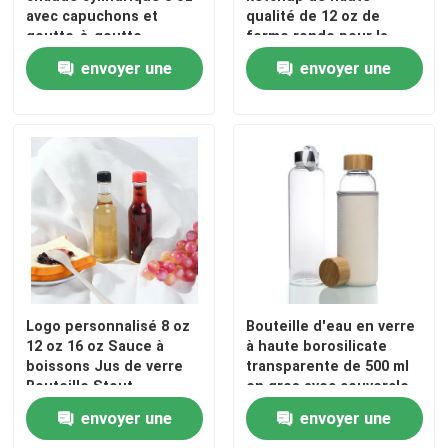
avec capuchons et
qualité de 12 oz de
goutte-à-goutte
forme ronde pour la
sauce
envoyer une
envoyer une
demande
demande
Logo personnalisé 8 oz
Bouteille d'eau en verre
12 oz 16 oz Sauce à
à haute borosilicate
boissons Jus de verre
transparente de 500 ml
Bouteille Stout
en gros avec couvercle
en acier inoxydable
envoyer une
envoyer une