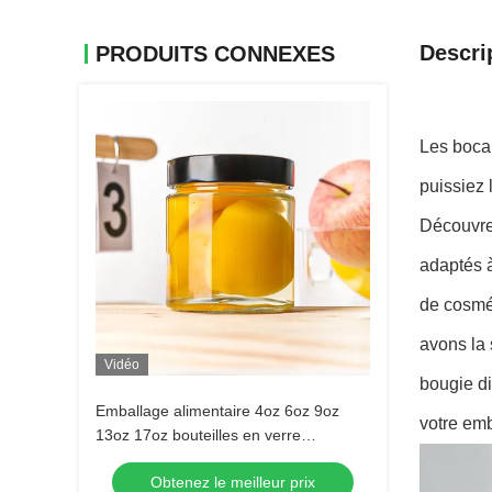
Descri
PRODUITS CONNEXES
Les bocau
puissiez 
Découvrez
adaptés à
de cosmé
avons la 
Vidéo
bougie di
Emballage alimentaire 4oz 6oz 9oz
votre emb
13oz 17oz bouteilles en verre
transparent avec bouchon en métal
Obtenez le meilleur prix