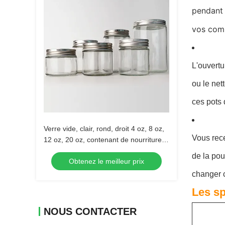
pendant 
vos comp
L'ouvertu
ou le net
ces pots 
Verre vide, clair, rond, droit 4 oz, 8 oz,
Vous rece
12 oz, 20 oz, contenant de nourriture
en verre avec couvercle métallique
de la pou
Obtenez le meilleur prix
profond.
changer c
Les sp
NOUS CONTACTER