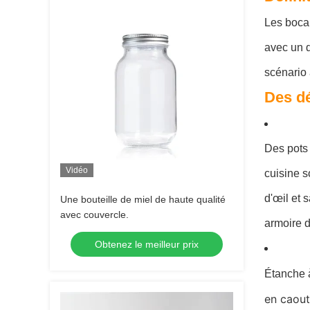
Les bocau
avec un d
scénario 
Des dé
Des pots 
Vidéo
cuisine s
d'œil et 
Une bouteille de miel de haute qualité
avec couvercle.
armoire d
Obtenez le meilleur prix
Étanche à 
en caout