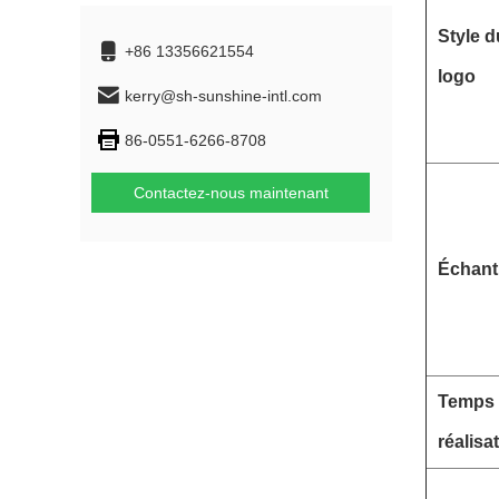
Style d
+86 13356621554
logo
kerry@sh-sunshine-intl.com
86-0551-6266-8708
Contactez-nous maintenant
Échanti
Temps
réalisa