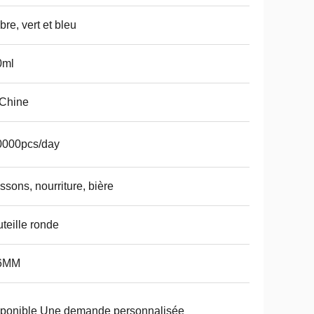
re, vert et bleu
0ml
 Chine
0000pcs/day
ssons, nourriture, bière
teille ronde
6MM
ponible Une demande personnalisée