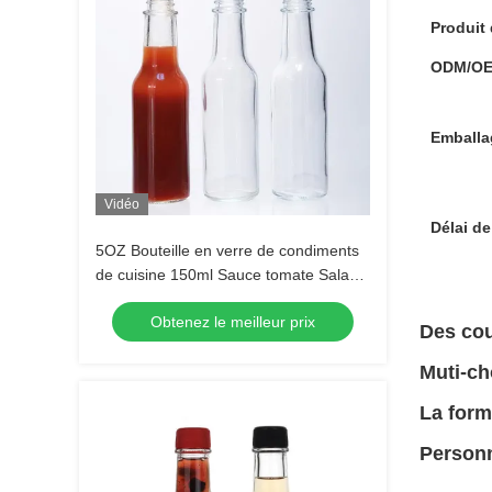
Produit 
ODM/OE
Emballa
Vidéo
Délai de
5OZ Bouteille en verre de condiments
de cuisine 150ml Sauce tomate Salade
de vinaigrette
Obtenez le meilleur prix
Des cou
Muti-ch
La form
Personn