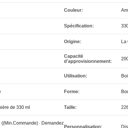
Couleur:
Amb
Spécification:
33
Origine:
La
Capacité
20
d'approvisionnement:
Utilisation:
Boi
e
Forme:
Bou
bière de 330 ml
Taille:
22
ce ((Min.Commande) ∙ Demandez
Personnalisation:
Dis