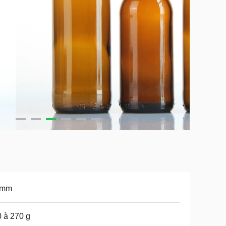
 mm
 à 270 g