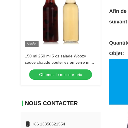
Afin de
suivant
Quantit
Vidéo
Objet: 
150 ml 250 ml 5 oz salade Woozy
sauce chaude bouteilles en verre mini
avec capuchon noir imperméable
Obtenez le meilleur prix
NOUS CONTACTER
+86 13356621554