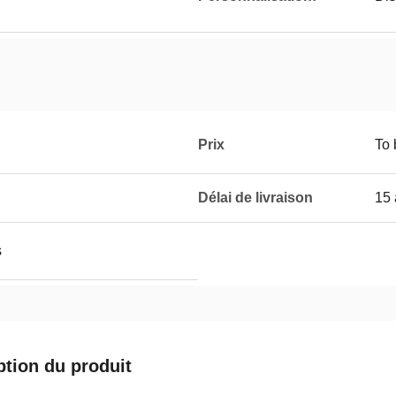
Prix
To 
Délai de livraison
15 
s
ption du produit