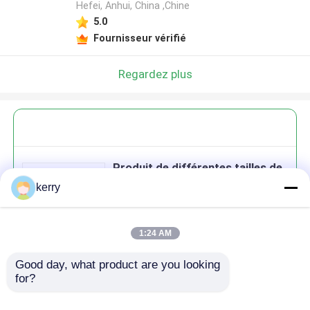
Hefei, Anhui, China ,Chine
5.0
Fournisseur vérifié
Regardez plus
Produit de différentes tailles de
verre de cuisine sur mesure de
kerry
stockage alimentaire de verre
Mason Jar pour les bonbons de
biscuits épicés
1:24 AM
Good day, what product are you looking 
Continuer
for?