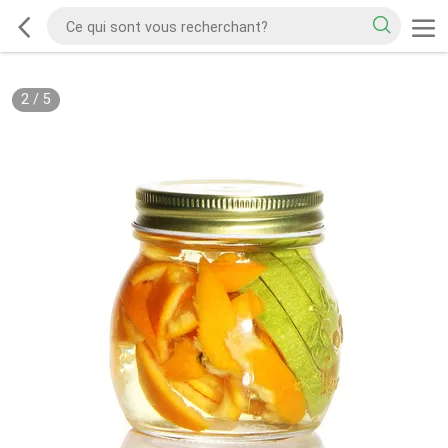
2
/
5