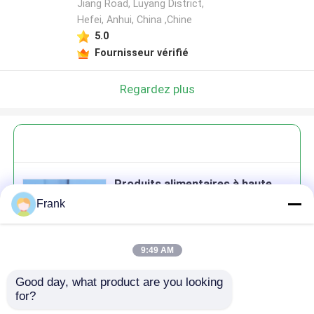
Jiang Road, Luyang District,
Hefei, Anhui, China ,Chine
5.0
Fournisseur vérifié
Regardez plus
Produits alimentaires à haute
teneur en borosilicate,
Frank
écologiques, étanches à l'air,
cuisine, conserveurs en verre,
avec couvercle en bois de
9:49 AM
bambou
Good day, what product are you looking 
Continuer
for?