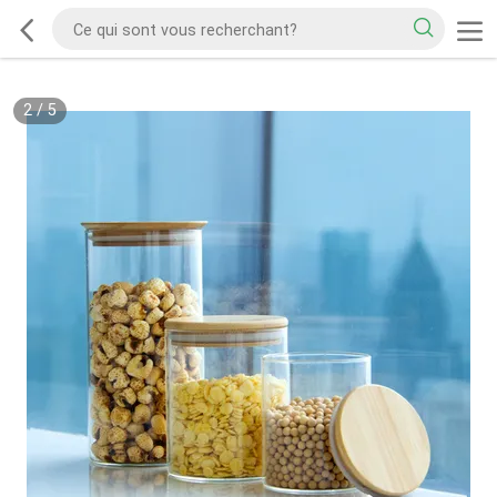
2
/
5