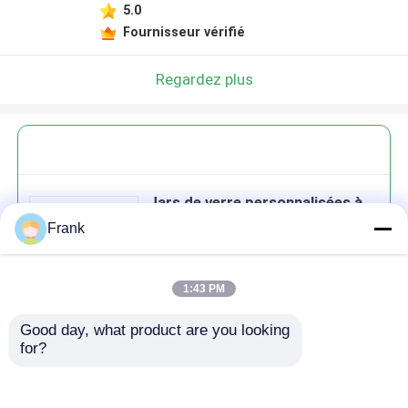
5.0
Fournisseur vérifié
Regardez plus
Jars de verre personnalisées à
large bouche Jars Mason 8 oz
Frank
16 oz Jars de verre
1:43 PM
Good day, what product are you looking 
Continuer
for?