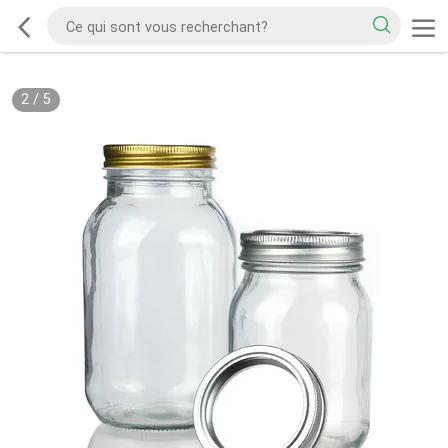
2
/
5