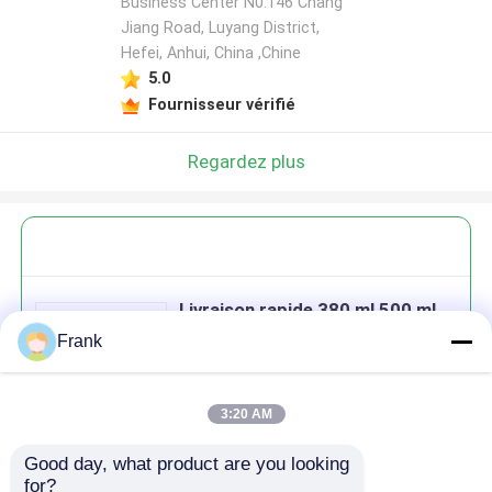
Business Center N0.146 Chang
Jiang Road, Luyang District,
Hefei, Anhui, China ,Chine
5.0
Fournisseur vérifié
Regardez plus
Livraison rapide 380 ml 500 ml
16 oz bouteille cristalline de
Frank
cornichons avec capuchon
3:20 AM
Good day, what product are you looking 
Continuer
for?