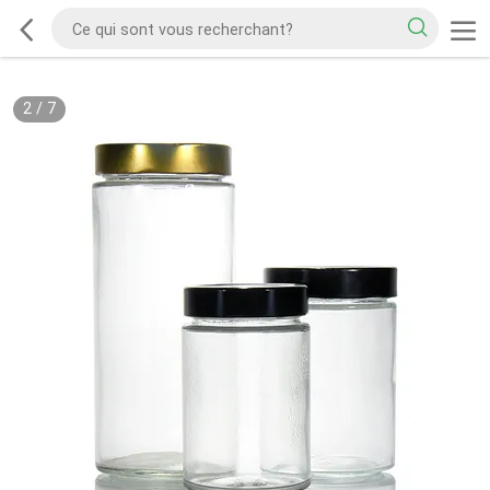
2
/
7