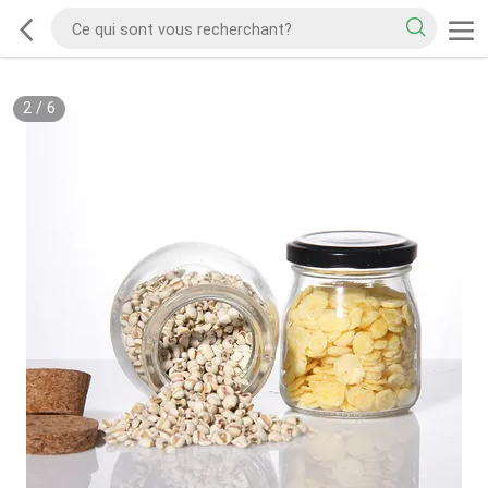
2
/
6