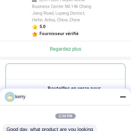
Business Center N0.146 Chang
Jiang Road, Luyang District,
Hefei, Anhui, China ,Chine
5.0
Fournisseur vérifié
Regardez plus
Bouteilles en verre pour
desserts empilables stockage
kerry
200 ml 300 ml personnalisé
2:30 PM
Good day, what product are you looking 