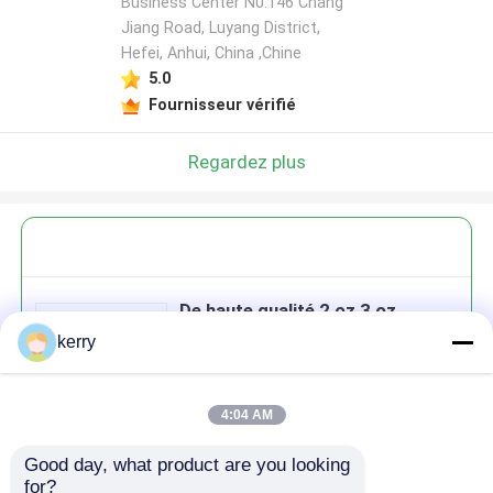
Business Center N0.146 Chang
Jiang Road, Luyang District,
Hefei, Anhui, China ,Chine
5.0
Fournisseur vérifié
Regardez plus
De haute qualité 2 oz 3 oz
transparents ronds et clairs
kerry
Jars en verre de miel pour le miel
avec couvercles de couleur
4:04 AM
Good day, what product are you looking 
Continuer
for?