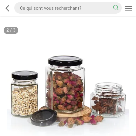
2
/
3