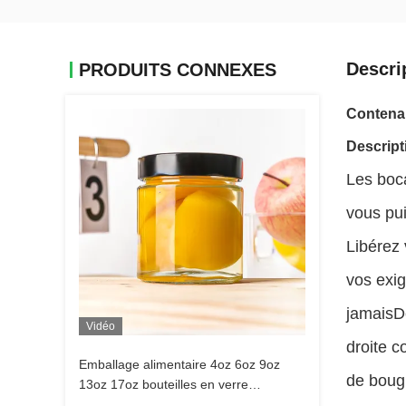
Descri
PRODUITS CONNEXES
Contenan
Descript
Les boca
vous pui
Libérez 
vos exig
jamaisD
Vidéo
droite 
Emballage alimentaire 4oz 6oz 9oz
de boug
13oz 17oz bouteilles en verre
transparent avec bouchon en métal