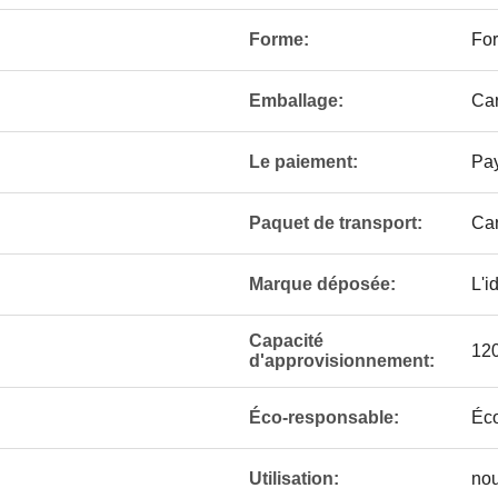
Forme:
For
Emballage:
Car
Le paiement:
Pay
Paquet de transport:
Car
Marque déposée:
L'i
Capacité
12
d'approvisionnement:
Éco-responsable:
Éc
Utilisation:
nou