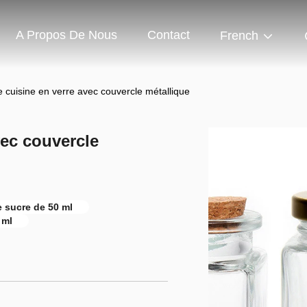
A Propos De Nous
Contact
French
 cuisine en verre avec couvercle métallique
vec couvercle
e sucre de 50 ml
 ml