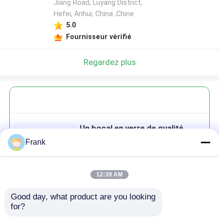
Jiang Road, Luyang District,
Hefei, Anhui, China ,Chine
5.0
Fournisseur vérifié
Regardez plus
Un bocal en verre de qualité
supérieure de 180 Ml à 280 Ml à
Frank
380 Ml à 500 Ml à 730 Ml avec
couvercle en étain
12:39 AM
Good day, what product are you looking 
Continuer
for?