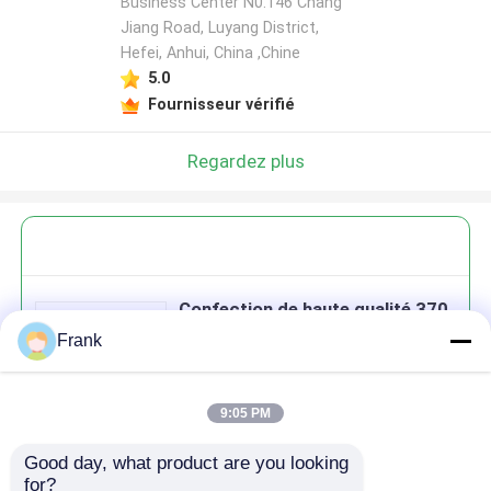
Business Center N0.146 Chang
Jiang Road, Luyang District,
Hefei, Anhui, China ,Chine
5.0
Fournisseur vérifié
Regardez plus
Confection de haute qualité 370
ml 500 ml de stockage de miel,
Frank
bocal en verre pour le stockage
9:05 PM
Good day, what product are you looking 
Continuer
for?