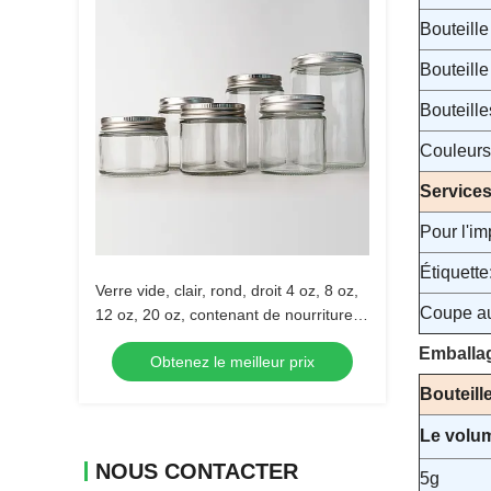
Bouteille
Bouteille
Bouteille
Couleur
Service
Pour l'im
Étiquette
Verre vide, clair, rond, droit 4 oz, 8 oz,
Coupe au
12 oz, 20 oz, contenant de nourriture
en verre avec couvercle métallique
Emballag
Obtenez le meilleur prix
profond.
Bouteill
Le volu
NOUS CONTACTER
5g