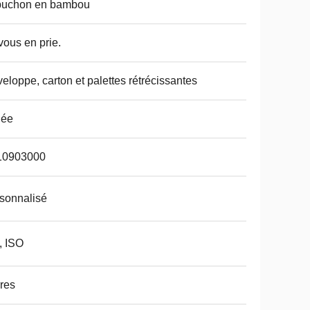
puchon en bambou
vous en prie.
eloppe, carton et palettes rétrécissantes
dée
10903000
sonnalisé
, ISO
res