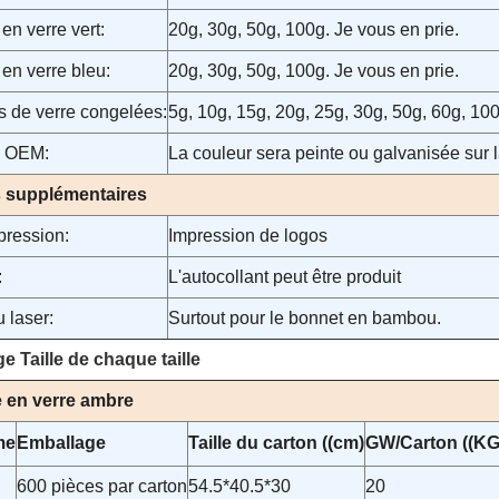
 en verre vert:
20g, 30g, 50g, 100g. Je vous en prie.
 en verre bleu:
20g, 30g, 50g, 100g. Je vous en prie.
s de verre congelées:
5g, 10g, 15g, 20g, 25g, 30g, 50g, 60g, 100
s OEM:
La couleur sera peinte ou galvanisée sur 
s supplémentaires
pression:
Impression de logos
:
L'autocollant peut être produit
 laser:
Surtout pour le bonnet en bambou.
e Taille de chaque taille
e en verre ambre
me
Emballage
Taille du carton ((cm)
GW/Carton ((KG
600 pièces par carton
54.5*40.5*30
20