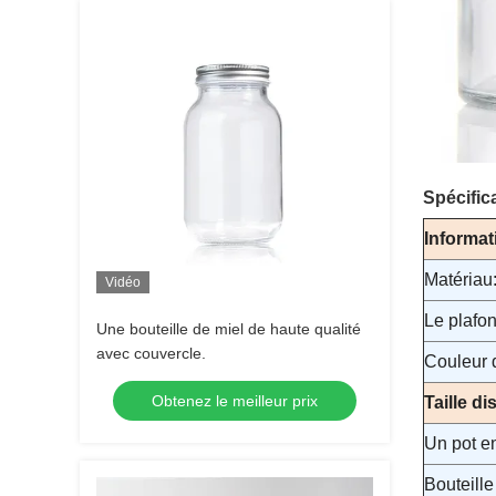
Spécific
Informat
Matériau
Vidéo
Le plafo
Une bouteille de miel de haute qualité
avec couvercle.
Couleur 
Obtenez le meilleur prix
Taille d
Un pot e
Bouteille