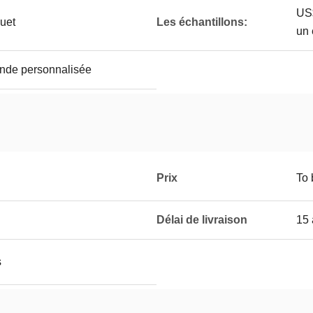
US$
quet
Les échantillons:
un 
nde personnalisée
Prix
To 
Délai de livraison
15 
s