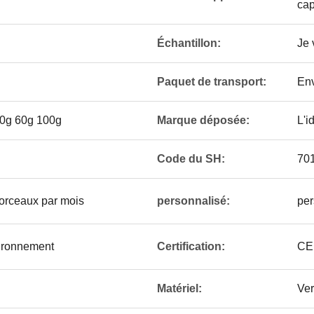
ca
Échantillon:
Je 
Paquet de transport:
Env
50g 60g 100g
Marque déposée:
L'i
Code du SH:
70
rceaux par mois
personnalisé:
per
ironnement
Certification:
CE
Matériel:
Ver