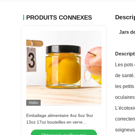
Descri
PRODUITS CONNEXES
Jars d
Descript
Les pots 
de santé.
les petit
oculaires
Vidéo
L'écotoxi
Emballage alimentaire 4oz 6oz 9oz
correctem
13oz 17oz bouteilles en verre
transparent avec bouchon en métal
soigneuse