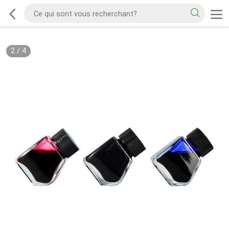
2
/
4