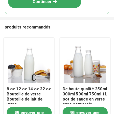
Continuer
produits recommandés
Aperçu
8 oz 12 oz 14 oz 32 oz
De haute qualité 250ml
Bouteille de verre
300ml 500ml 750ml 1L
Produits
Bouteille de lait de
pot de sauce en verre
verre
avec couvercle
métallique avec
envoyer une
envoyer une
A propos de nous