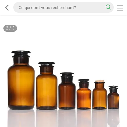
2
/
3