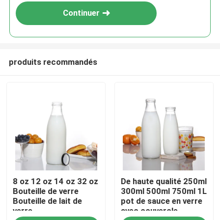
Continuer
produits recommandés
Aperçu
8 oz 12 oz 14 oz 32 oz
De haute qualité 250ml
Produits
Bouteille de verre
300ml 500ml 750ml 1L
Bouteille de lait de
pot de sauce en verre
verre
avec couvercle
A propos de nous