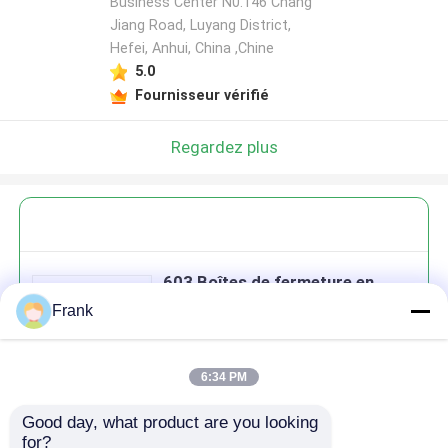
Business Center N0.146 Chang
Jiang Road, Luyang District,
Hefei, Anhui, China ,Chine
5.0
Fournisseur vérifié
Regardez plus
603 Boîtes de fermeture en
papier d'aluminium, couvercles
Frank
de 153 mm
6:34 PM
Good day, what product are you looking 
Continuer
for?