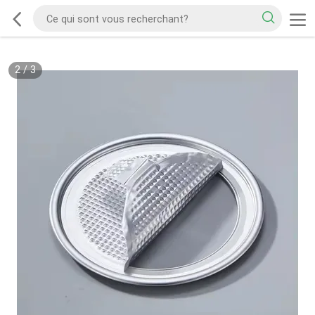
2
/
3