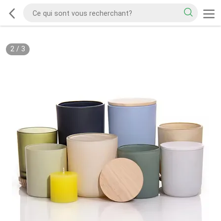
2
/
3