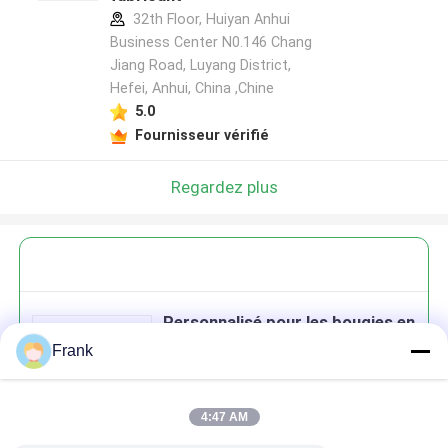
32th Floor, Huiyan Anhui
Business Center N0.146 Chang
Jiang Road, Luyang District,
Hefei, Anhui, China ,Chine
5.0
Fournisseur vérifié
Regardez plus
Personnalisé pour les bougies en
verre iridescent transparent
Frank
avec couvercle
4:47 AM