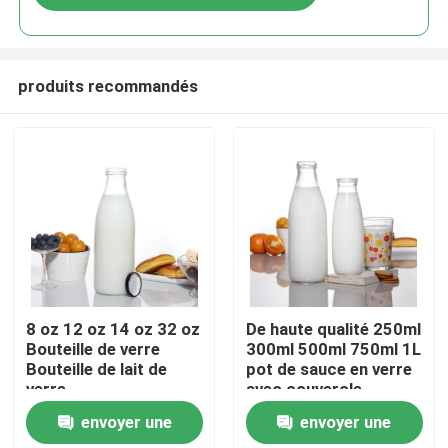
produits recommandés
Aperçu
8 oz 12 oz 14 oz 32 oz
De haute qualité 250ml
Bouteille de verre
300ml 500ml 750ml 1L
Bouteille de lait de
pot de sauce en verre
Produits
verre
avec couvercle
métallique avec
envoyer une
envoyer une
couvercle en plastique
A propos de nous