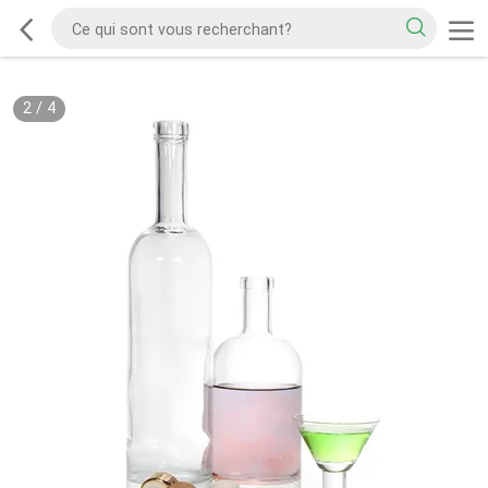
2
/
4