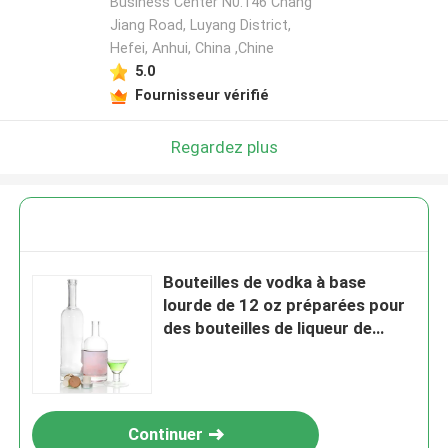
Business Center N0.146 Chang
Jiang Road, Luyang District,
Hefei, Anhui, China ,Chine
5.0
Fournisseur vérifié
Regardez plus
Bouteilles de vodka à base
lourde de 12 oz préparées pour
des bouteilles de liqueur de
verre de Bordeaux claires de
750 ml
Continuer