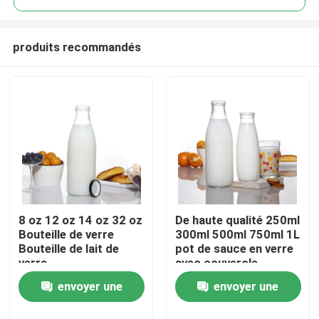
produits recommandés
8 oz 12 oz 14 oz 32 oz
De haute qualité 250ml
Aperçu
Bouteille de verre
300ml 500ml 750ml 1L
Bouteille de lait de
pot de sauce en verre
verre
avec couvercle
Produits
métallique avec
envoyer une
envoyer une
couvercle en plastique
A propos de nous
demande
demande