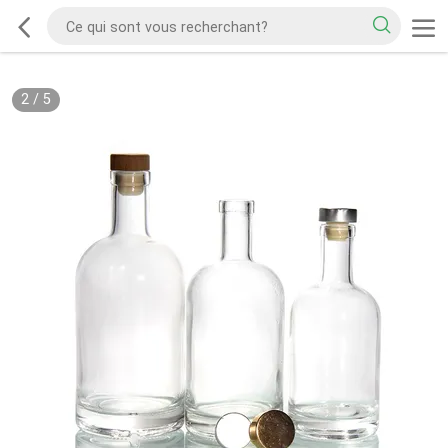
2
/
5