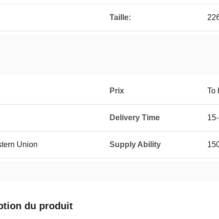
Taille:
22
Prix
To 
Delivery Time
15-
stern Union
Supply Ability
150
ption du produit