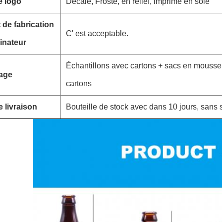
e logo
Décalé, Frosté, en relief, imprimé en soie
 de fabrication
C' est acceptable.
inateur
Échantillons avec cartons + sacs en mousse,
age
cartons
e livraison
Bouteille de stock avec dans 10 jours, sans s