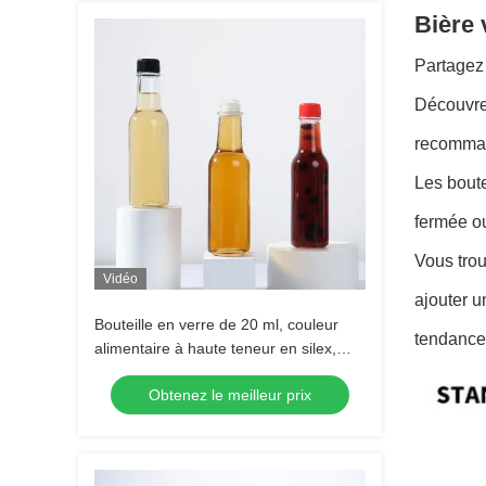
Bière 
Partagez 
Découvrez
recommand
Les boute
fermée o
Vous trou
Vidéo
ajouter u
Bouteille en verre de 20 ml, couleur
tendance 
alimentaire à haute teneur en silex,
sauce, bouteille en verre avec bouchon
Obtenez le meilleur prix