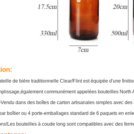
tion:
teille de bière traditionnelle Clear/Flint est équipée d'une finitio
mplissage,également communément appelées bouteilles North A
ieVendu dans des boîtes de carton artisanales simples avec des 
par boîtier ou 4 porte-emballages standard de 6 paquets en enlev
ons!Les bouteilles à coude long sont compatibles avec des fer