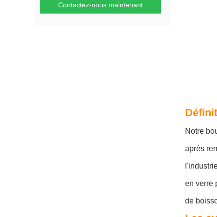
Contactez-nous maintenant
Défini
Notre bou
après re
l'industr
en verre 
de boiss