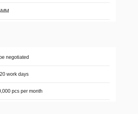
6MM
be negotiated
20 work days
,000 pcs per month