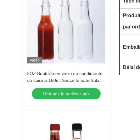
Type d
Produit
par ord
Emball
Vidéo
Délai d
5OZ Bouteille en verre de condiments
de cuisine 150ml Sauce tomate Salade
de vinaigrette
Obtenez le meilleur prix