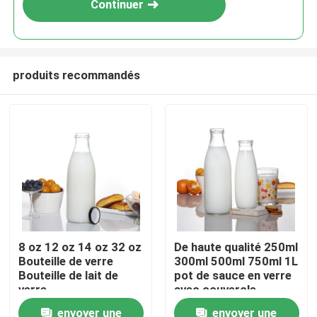
Continuer
produits recommandés
Aperçu
8 oz 12 oz 14 oz 32 oz
De haute qualité 250ml
Bouteille de verre
300ml 500ml 750ml 1L
Produits
Bouteille de lait de
pot de sauce en verre
verre
avec couvercle
métallique avec
envoyer une
envoyer une
A propos de nous