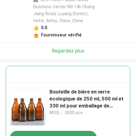
Business Center N0.146 Chang
Jiang Road, Luyang District,
Hefei, Anhui, China ,Chine
5.0
Fournisseur vérifié
Regardez plus
Bouteille de bière en verre
écologique de 250 ml, 500 ml et
330 ml pour emballage de
boissons bières
MOQ： 3000 pcs