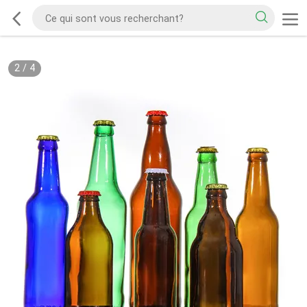
2
/
4