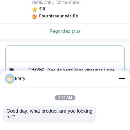
Hefei, Anhui, China ,Chine
5.0
Fournisseur vérifié
Regardez plus
Des échantillons gratuits Luxe
30ml 40ml 70ml Clear Mini
kerry
Sublimation Shot Glass Tequila
Shot Glasses Espresso Shot
Glass
4:29 AM
Good day, what product are you looking 
Continuer
for?