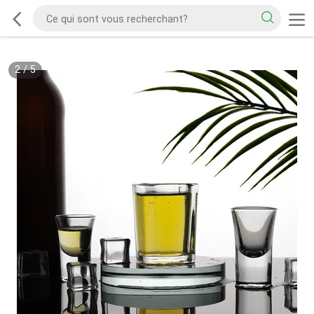
2
/
5