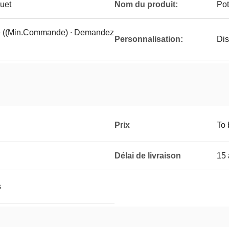
quet
Nom du produit:
Pot
ce ((Min.Commande) ∙ Demandez
Personnalisation:
Dis
Prix
To 
Délai de livraison
15 
s