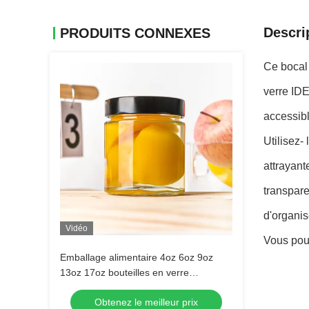
Descri
PRODUITS CONNEXES
Ce bocal 
verre IDE
accessibl
Utilisez-
attrayant
transpare
d'organis
Vidéo
Vous pouv
Emballage alimentaire 4oz 6oz 9oz
13oz 17oz bouteilles en verre
transparent avec bouchon en métal
Obtenez le meilleur prix