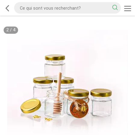
2
/
4