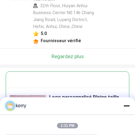
32th Floor, Huiyan Anhui
Business Center N0.146 Chang
Jiang Road, Luyang District,
Hefei, Anhui, China ,Chine
5.0
Fournisseur vérifié
Regardez plus
Logo personnalisé Pleine taille
Miel clair Large bouche
kerry
Bouteilles en verre avec
couvercle
1:31 PM