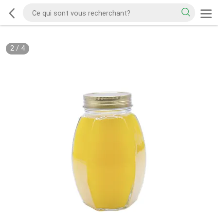
2
/
4