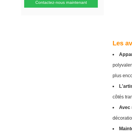
Contactez-nous maintenant
Les a
Appar
polyvalen
plus enco
L'art
côtés tra
Avec s
décoratio
Maint