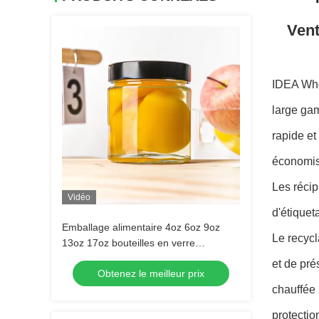
Vent
IDEA Whol
large gam
rapide et
économise
Les récip
Vidéo
d'étiquet
Emballage alimentaire 4oz 6oz 9oz
Le recycl
13oz 17oz bouteilles en verre
transparent avec bouchon en métal
et de pré
Obtenez le meilleur prix
chauffée 
protectio