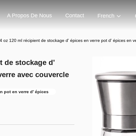
A Propos De Nous
Contact
French
 4 oz 120 ml récipient de stockage d' épices en verre pot d' épices en 
t de stockage d'
verre avec couvercle
n pot en verre d' épices