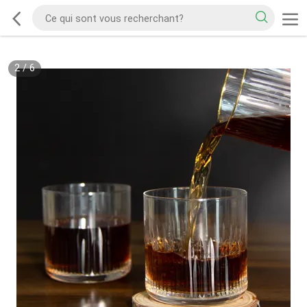
2
/
6