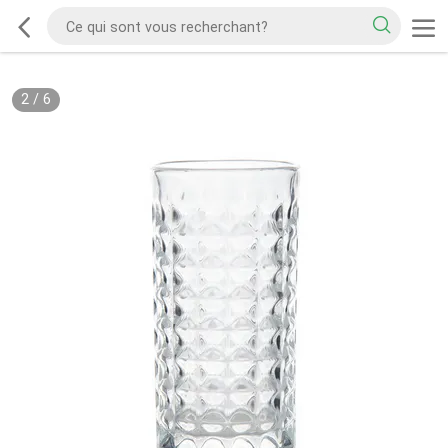
2
/
6