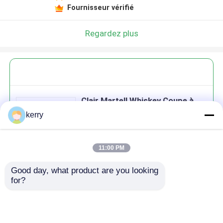
Fournisseur vérifié
Regardez plus
Clair Martell Whiskey Coupe à
boire Goûter des verres en
kerry
spirale Ripple
11:00 PM
Good day, what product are you looking 
Continuer
for?