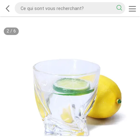
2
/
6