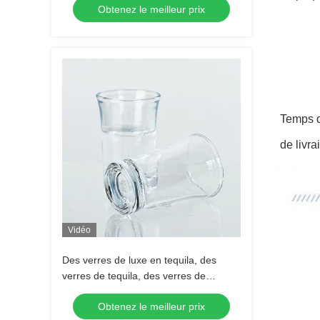
Obtenez le meilleur prix
Shot Glass
Temps d
de livra
Vidéo
Des verres de luxe en tequila, des
verres de tequila, des verres de
tequila, des verres de tequila, des
Obtenez le meilleur prix
verres de tequila.