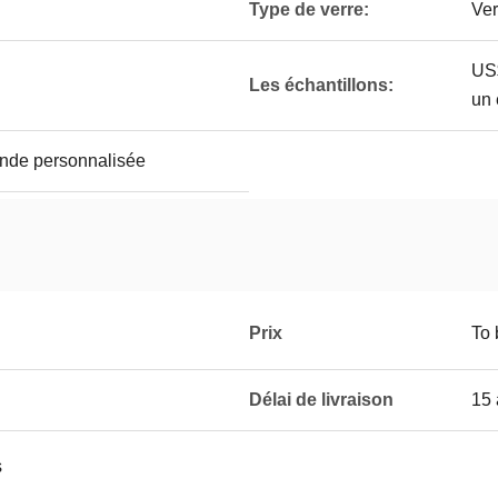
Type de verre:
Ver
US$
Les échantillons:
un 
nde personnalisée
Prix
To 
Délai de livraison
15 
s