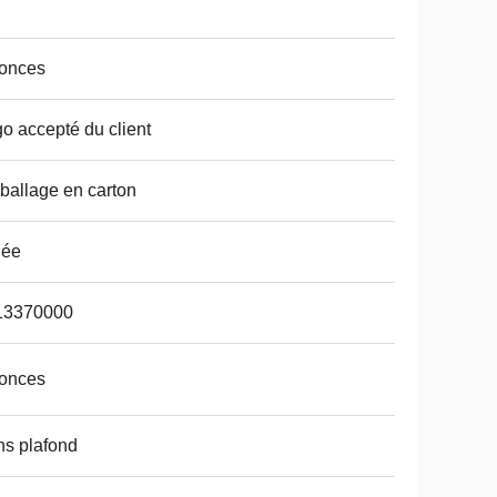
 onces
o accepté du client
allage en carton
dée
13370000
 onces
s plafond