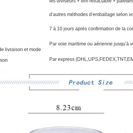
les diviseurs + film rétractable + palette
d'autres méthodes d'emballage selon vo
7 à 10 jours après confirmation de la 
Par voie maritime ou aérienne jusqu'à vo
e livraison et mode
Par express (DHL,UPS,FEDEX,TNT,EMS)
ison