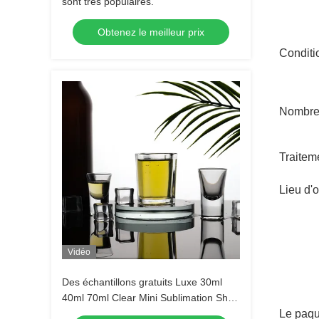
sont très populaires.
Obtenez le meilleur prix
Conditi
Nombre
Traitem
Lieu d'o
Vidéo
Des échantillons gratuits Luxe 30ml
40ml 70ml Clear Mini Sublimation Shot
Glass Tequila Shot Glasses Espresso
Le paqu