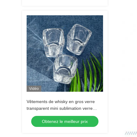
Vidéo
Vêtements de whisky en gros verre
transparent mini sublimation verre
tequila verre shot Espresso verre shot
Obtenez le meilleur prix