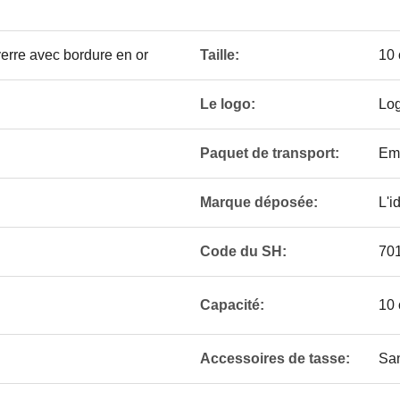
erre avec bordure en or
Taille:
10
Le logo:
Log
Paquet de transport:
Emb
Marque déposée:
L'i
Code du SH:
70
Capacité:
10
Accessoires de tasse:
San