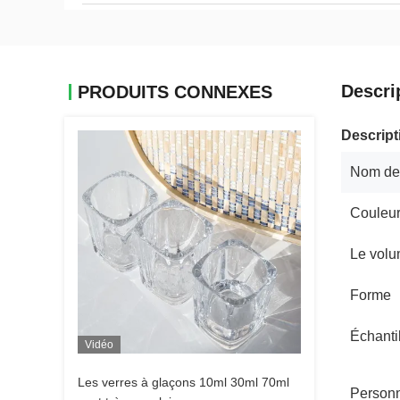
Descri
PRODUITS CONNEXES
Descript
Nom de l
Couleu
Le vol
Forme
Échanti
Vidéo
Les verres à glaçons 10ml 30ml 70ml
Personn