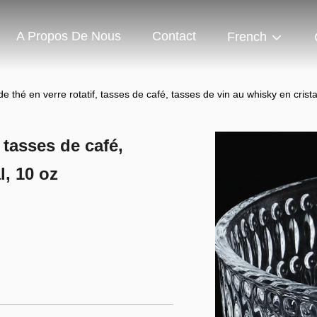
A Propos De Nous
Contact
French
de thé en verre rotatif, tasses de café, tasses de vin au whisky en crista
, tasses de café,
l, 10 oz