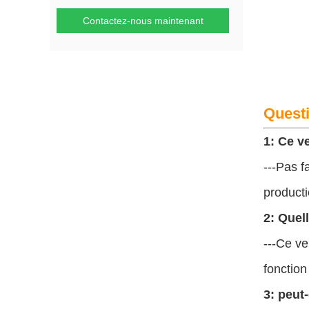
Contactez-nous maintenant
Quest
1: Ce ve
---Pas f
producti
2: Quell
---Ce ve
fonction
3: peut