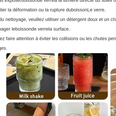
as exposer
boisson
de verre
à la lumière directe du solei
viter la déformation ou la rupture du
boisson
Le verre.
du nettoyage, veuillez utiliser un détergent doux et un ch
ager le
boisson
de verre
la surface.
ez faire attention à éviter les collisions ou les chutes penda
es.