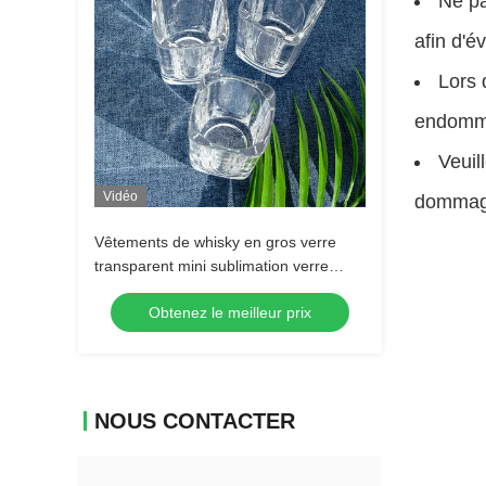
Ne p
afin d'é
Lors 
endomm
Veuill
Vidéo
dommag
Vêtements de whisky en gros verre
transparent mini sublimation verre
tequila verre shot Espresso verre shot
Obtenez le meilleur prix
NOUS CONTACTER