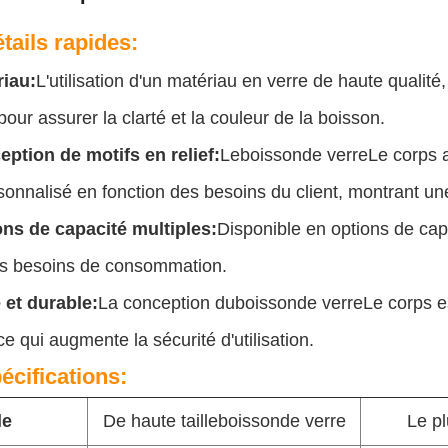
tails rapides:
riau:
L'utilisation d'un matériau en verre de haute qualité
pour assurer la clarté et la couleur de la boisson.
ption de motifs en relief:
Le
boisson
de verre
Le corps a
sonnalisé en fonction des besoins du client, montrant un
ns de capacité multiples:
Disponible en options de cap
nts besoins de consommation.
 et durable:
La conception du
boisson
de verre
Le corps es
ce qui augmente la sécurité d'utilisation.
écifications:
le
De haute taille
boisson
de verre
Le pl