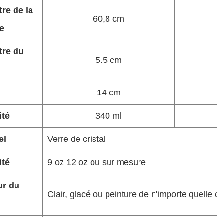
re de la
60,8 cm
e
tre du
5.5 cm
14 cm
ité
340 ml
el
Verre de cristal
ité
9 oz 12 oz ou sur mesure
ur du
Clair, glacé ou peinture de n'importe quelle