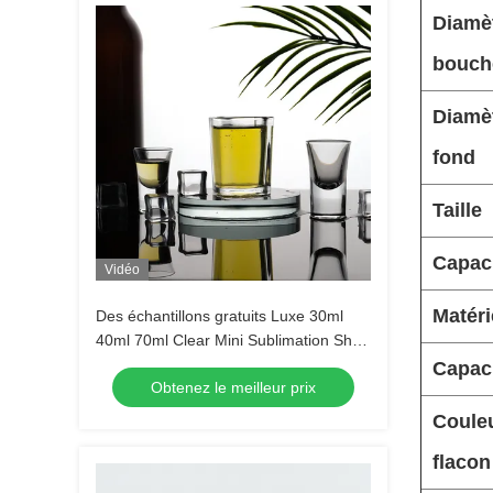
Diamèt
bouch
Diamè
fond
Taille
Capac
Vidéo
Matéri
Des échantillons gratuits Luxe 30ml
40ml 70ml Clear Mini Sublimation Shot
Glass Tequila Shot Glasses Espresso
Capac
Obtenez le meilleur prix
Shot Glass
Coule
flacon