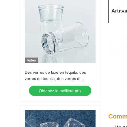
Artisa
Vidéo
Des verres de luxe en tequila, des
verres de tequila, des verres de
tequila, des verres de tequila, des
Obtenez le meilleur prix
verres de tequila.
Commu