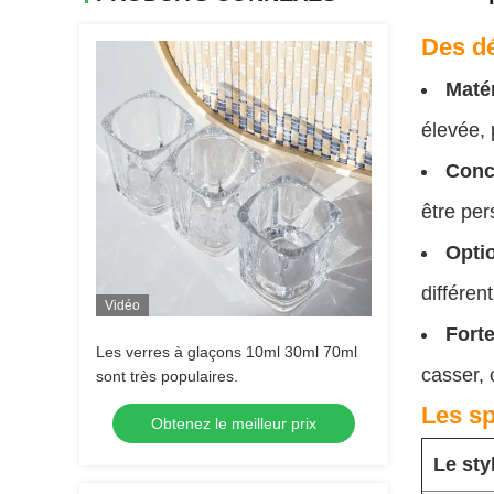
Des dé
Maté
élevée, 
Conce
être per
Optio
différe
Vidéo
Forte
Les verres à glaçons 10ml 30ml 70ml
casser, 
sont très populaires.
Les sp
Obtenez le meilleur prix
Le sty