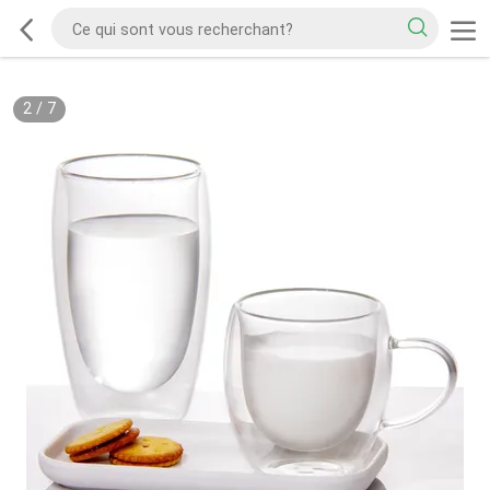
2
/
7