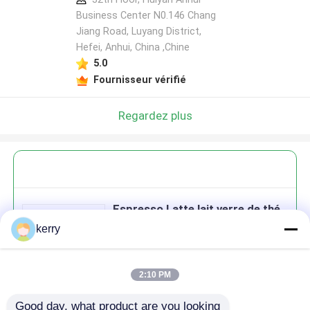
Business Center N0.146 Chang
Jiang Road, Luyang District,
Hefei, Anhui, China ,Chine
5.0
Fournisseur vérifié
Regardez plus
Espresso Latte lait verre de thé
tasses de café tasses de
kerry
boissons transparentes 600ml
650ml
2:10 PM
Good day, what product are you looking 