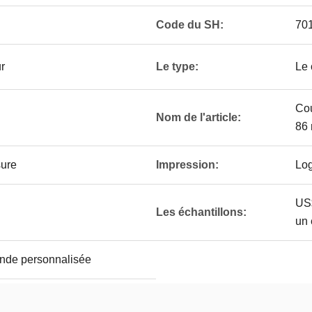
Code du SH:
70
r
Le type:
Le 
Cou
Nom de l'article:
86
sure
Impression:
Log
US$
Les échantillons:
un 
nde personnalisée