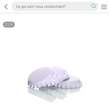
2
/
6