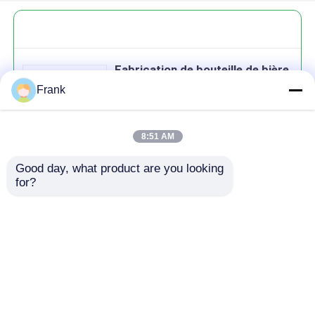
Fabrication de bouteille de bière
sans PVC en gros sur mesure
Frank
8:51 AM
Good day, what product are you looking 
Continuer
for?
produits recommandés
Aperçu
Au sujet de nous
Contactez-nous
Desktop Site