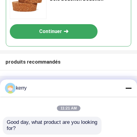
Continuer
produits recommandés
Aperçu
Au sujet de nous
Contactez-nous
kerry
Desktop Site
Plan du site
Politique de confidentialité
11:21 AM
Good day, what product are you looking 
Qualité
Bouteilles en verre
Usine De
for?
Chine.Copyright © 2026 Anhui Idea Technology
Imp & Exp Co., Ltd.. All Rights Reserved.