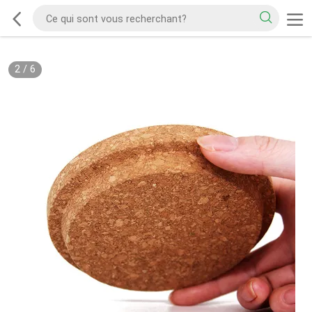
2
/
6