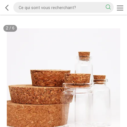
2
/
6