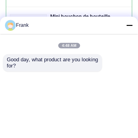
Mini bouchon de bouteille
bouchons de liège haut de petit
Frank
flacon 10 mm
4:48 AM
Good day, what product are you looking 
Continuer
for?
produits recommandés
Aperçu
Au sujet de nous
Contactez-nous
Desktop Site
Plan du site
Politique de confidentialité