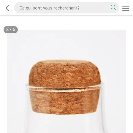
2
/
6