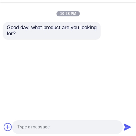
en verre scellé
10:28 PM
Good day, what product are you looking 
Continuer
for?
produits recommandés
Aperçu
Au sujet de nous
Contactez-nous
Desktop Site
Plan du site
Politique de confidentialité
Qualité
Bouteilles en verre
Usine De
Chine.Copyright © 2026 Anhui Idea Technology
Imp & Exp Co., Ltd.. All Rights Reserved.