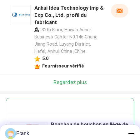
Anhui Idea Technology Imp &
Exp Co., Ltd. profil du
fabricant
32th Floor, Huiyan Anhui
Business Center N0.146 Chang
Jiang Road, Luyang District,
Hefei, Anhui, China ,Chine
5.0
Fournisseur vérifié
Regardez plus
Bouchon de bouchon en liège de
taille personnalisée pour
Frank
bouteille de tube en verre et pot