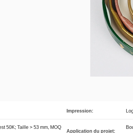
Impression:
Log
est 50K; Taille > 53 mm, MOQ
Bou
Application du projet: