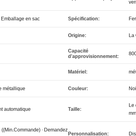
ver
/ Emballage en sac
Spécification:
Fer
Origine:
La
Capacité
800
d'approvisionnement:
Matériel:
mét
e métallique
Couleur:
Noi
Le
t automatique
Taille:
mm
ce ((Min.Commande) ∙ Demandez
Personnalisation:
Dis