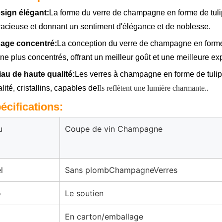
sign élégant:
La forme du verre de champagne en forme de tulipe
acieuse et donnant un sentiment d'élégance et de noblesse.
hage concentré:
La conception du verre de champagne en forme d
 plus concentrés, offrant un meilleur goût et une meilleure exp
iau de haute qualité:
Les verres à champagne en forme de tulip
lité, cristallins, capables de
Ils reflètent une lumière charmante.
.
écifications
:
u
Coupe de vin Champagne
l
Sans plomb
Champagne
Verres
o
Le soutien
En carton/emballage