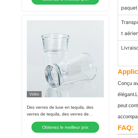
paquet
Transp
t aérie
Livrais
Applic
Conçu ave
élégant.L
Vidéo
peut cont
Des verres de luxe en tequila, des
verres de tequila, des verres de
accompa
tequila, des verres de tequila, des
FAQ:
Obtenez le meilleur prix
verres de tequila.