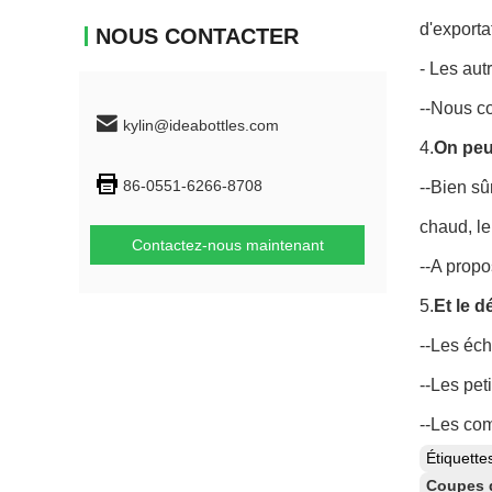
d'exporta
NOUS CONTACTER
- Les aut
--Nous c
kylin@ideabottles.com
4.
On peu
86-0551-6266-8708
--Bien sû
chaud, le 
Contactez-nous maintenant
--A propo
5.
Et le d
--Les éch
--Les pet
--Les com
Étiquett
Coupes 