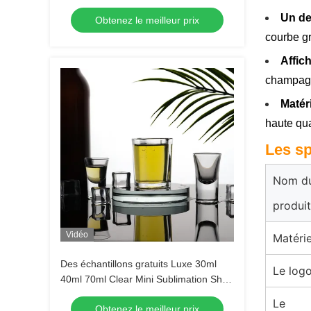
Un de
Obtenez le meilleur prix
courbe gr
Affic
champagne
Matér
haute qua
Les sp
Nom d
produit
Vidéo
Matérie
Des échantillons gratuits Luxe 30ml
Le log
40ml 70ml Clear Mini Sublimation Shot
Glass Tequila Shot Glasses Espresso
Le
Obtenez le meilleur prix
Shot Glass