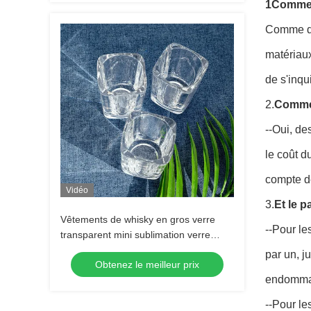
1Comment
Comme d'h
matériaux
de s'inqui
2.
Comment
--Oui, de
le coût d
compte de
Vidéo
3.
Et le 
Vêtements de whisky en gros verre
--Pour le
transparent mini sublimation verre
tequila verre shot Espresso verre shot
par un, j
Obtenez le meilleur prix
endomma
--Pour l