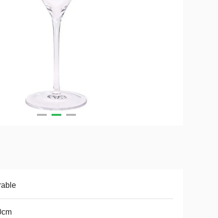
rable
0cm