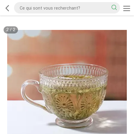
2
/
2