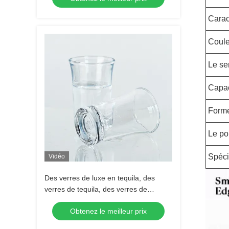
Carac
Coule
Le se
Capac
Form
Le po
Spéci
Vidéo
Des verres de luxe en tequila, des
verres de tequila, des verres de
tequila, des verres de tequila, des
Obtenez le meilleur prix
verres de tequila.