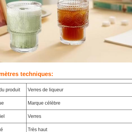
mètres techniques:
u produit
Verres de liqueur
ue
Marque célèbre
iel
Verres
té
Très haut