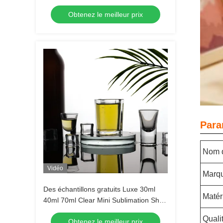
Obtenez le meilleur prix
Para
Nom d
Vidéo
Marq
Des échantillons gratuits Luxe 30ml
Matér
40ml 70ml Clear Mini Sublimation Shot
Glass Tequila Shot Glasses Espresso
Quali
Obtenez le meilleur prix
Shot Glass