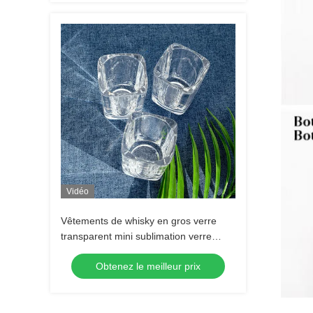
Vidéo
Vêtements de whisky en gros verre
transparent mini sublimation verre
tequila verre shot Espresso verre shot
Obtenez le meilleur prix