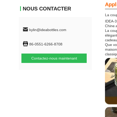
Appl
NOUS CONTACTER
La cou
IDEA-32
Chine.e
kylin@ideabottles.com
La coup
élégant
cadeau
86-0551-6266-8708
Que vo
maison,
classiq
Contactez-nous maintenant