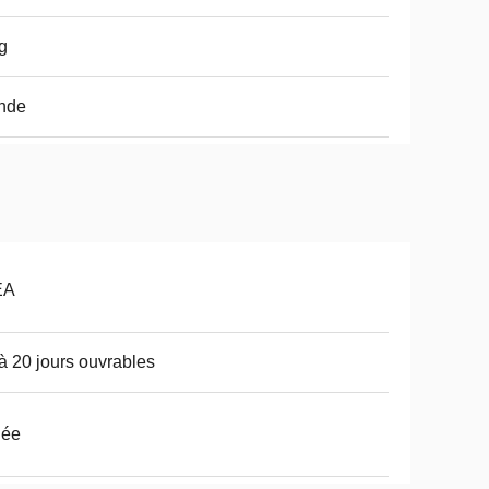
g
nde
EA
à 20 jours ouvrables
dée