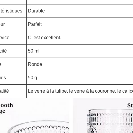
téristiques
Durable
ur
Parfait
rvice
C' est excellent.
ité
50 ml
e
Ronde
ids
50 g
alité
Le verre à la tulipe, le verre à la couronne, le cal