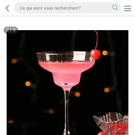
2
/
3