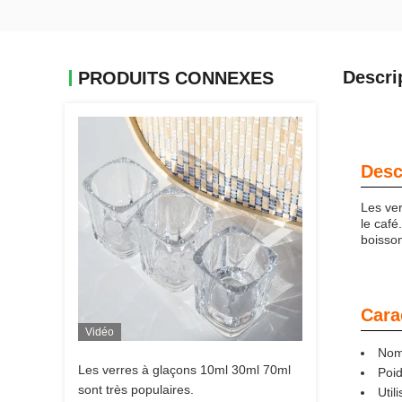
Descri
PRODUITS CONNEXES
Desc
Les ver
le café
boisson
Cara
Vidéo
Nom 
Les verres à glaçons 10ml 30ml 70ml
Poid
sont très populaires.
Util