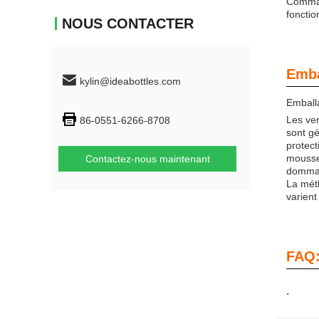
Comman
fonctio
NOUS CONTACTER
Emba
kylin@ideabottles.com
Emballa
Les ver
86-0551-6266-8708
sont g
protect
mousse 
Contactez-nous maintenant
dommag
La méth
varient
FAQ
.