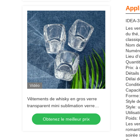
Appl
IDEA-32
Les ver
du thé,
classiq
Nom de
Numéro
Lieu d'
Quanti
Prix: à
Détails
Délai d
Condit
Vidéo
Capaci
Forme:
Vêtements de whisky en gros verre
Style d
transparent mini sublimation verre
Style: 
tequila verre shot Espresso verre shot
Utilisat
Poids: 
Obtenez le meilleur prix
Les ver
romant
soirée 