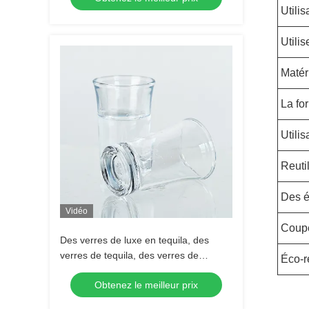
Utilis
Utilis
Matér
La fo
Utilis
Reuti
Des é
Vidéo
Coupe
Des verres de luxe en tequila, des
verres de tequila, des verres de
Éco-r
tequila, des verres de tequila, des
Obtenez le meilleur prix
verres de tequila.