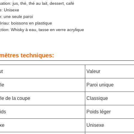
isation: jus, thé, thé au lait, dessert, café
e: Unisexe
e: une seule paroi
riau: boissons en plastique
tion: Whisky à eau, tasse en verre acrylique
mètres techniques:
ut
Valeur
yle
Paroi unique
yle de la coupe
Classique
ids
Poids léger
xe
Unisexe