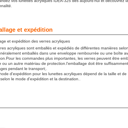
dez vos lunettes acryliques IDEA-325 dès aujourd'hui et découvrez la
nnalité.
llage et expédition
ge et expédition des verres acryliques
res acryliques sont emballés et expédiés de différentes manières selon
énéralement emballés dans une enveloppe rembourrée ou une boîte ave
ion.Pour les commandes plus importantes, les verres peuvent être emb
ou un autre matériau de protection.l'emballage doit être suffisamment 
es pendant le transport;.
ode d'expédition pour les lunettes acryliques dépend de la taille et de
 selon le mode d'expédition et la destination..
: