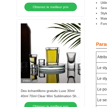
Util
Obtenez le meilleur prix
Sex
Styl
Maté
Fonc
Para
Attrib
Le st
Le st
Vidéo
Le po
Des échantillons gratuits Luxe 30ml
40ml 70ml Clear Mini Sublimation Shot
Le se
Glass Tequila Shot Glasses Espresso
Obtenez le meilleur prix
Shot Glass