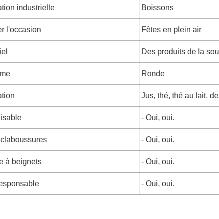
ation industrielle
Boissons
er l'occasion
Fêtes en plein air
iel
Des produits de la sou
rme
Ronde
ation
Jus, thé, thé au lait, d
lisable
- Oui, oui.
claboussures
- Oui, oui.
 à beignets
- Oui, oui.
esponsable
- Oui, oui.