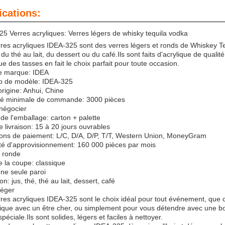
ications:
5 Verres acryliques: Verres légers de whisky tequila vodka
res acryliques IDEA-325 sont des verres légers et ronds de Whiskey Teq
 du thé au lait, du dessert ou du café.Ils sont faits d'acrylique de qualit
ue des tasses en fait le choix parfait pour toute occasion.
 marque: IDEA
 de modèle: IDEA-325
origine: Anhui, Chine
té minimale de commande: 3000 pièces
 négocier
 de l'emballage: carton + palette
e livraison: 15 à 20 jours ouvrables
ions de paiement: L/C, D/A, D/P, T/T, Western Union, MoneyGram
té d'approvisionnement: 160 000 pièces par mois
 ronde
e la coupe: classique
une seule paroi
ion: jus, thé, thé au lait, dessert, café
léger
res acryliques IDEA-325 sont le choix idéal pour tout événement, que 
ique avec un être cher, ou simplement pour vous détendre avec une bo
spéciale.Ils sont solides, légers et faciles à nettoyer.