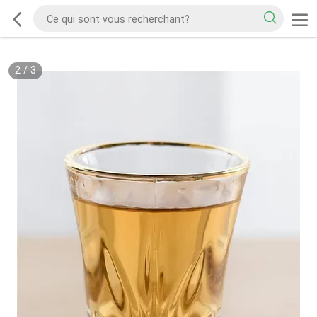
2
/
3