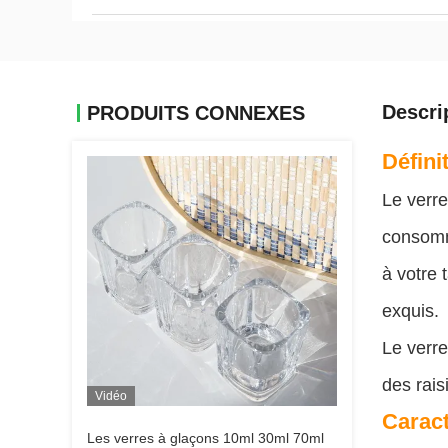
Descri
PRODUITS CONNEXES
Défini
Le verre
consomma
à votre 
exquis.
Le verre
des rais
Vidéo
Caract
Les verres à glaçons 10ml 30ml 70ml