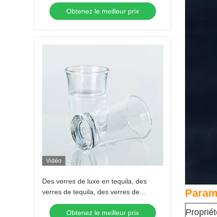
Glass Tequila Shot Glasses Espresso
Obtenez le meilleur prix
Shot Glass
Vidéo
Des verres de luxe en tequila, des
Param
verres de tequila, des verres de
tequila, des verres de tequila, des
Propriét
Obtenez le meilleur prix
verres de tequila.