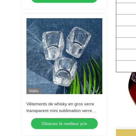
Vidéo
Vêtements de whisky en gros verre
transparent mini sublimation verre
tequila verre shot Espresso verre shot
Obtenez le meilleur prix