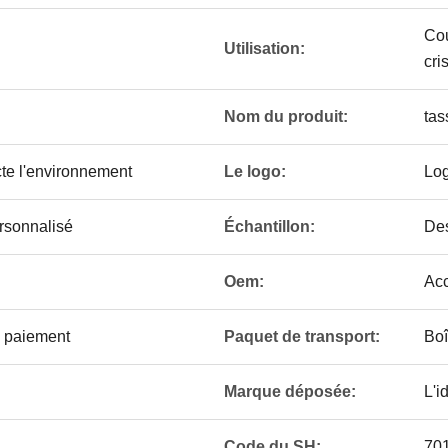
Cou
Utilisation:
cris
Nom du produit:
tas
te l'environnement
Le logo:
Log
rsonnalisé
Échantillon:
Des
Oem:
Acc
 paiement
Paquet de transport:
Boî
Marque déposée:
L'i
Code du SH:
70