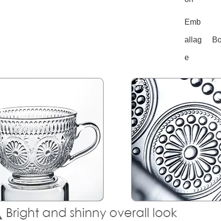
Emb
allag
Bo
e