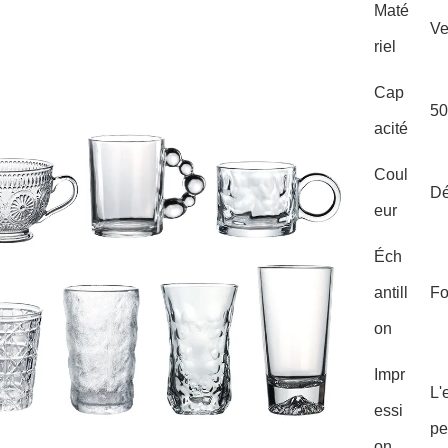
Maté
Ve
riel
Cap
50
acité
Coul
Dé
eur
Éch
antill
Fo
on
Impr
L'
essi
pe
on