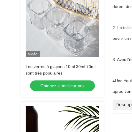
dorée, des
2. La tail
ouvrir un 
Vidéo
3. Avec l'
Les verres à glaçons 10ml 30ml 70ml
sont très populaires.
4Une équip
Obtenez le meilleur prix
après-ven
Descrip